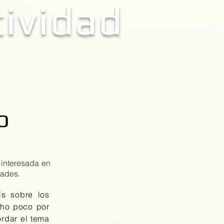
ividad
o
o
 interesada en
dades.
s sobre los
cho poco por
rdar el tema