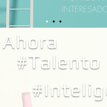
INTERESAD
Ahora
#Talento
#Inteli