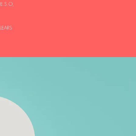
 E.S.O,
ALEARS