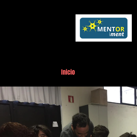
Inicio
Las AACC
Herram