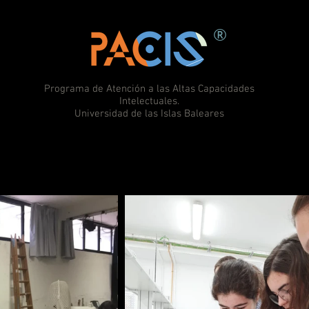
®
Programa de Atención a las Altas Capacidades
Intelectuales.
Universidad de las Islas Baleares
ientas
Protocolo
Preguntas frecuentes
Quié