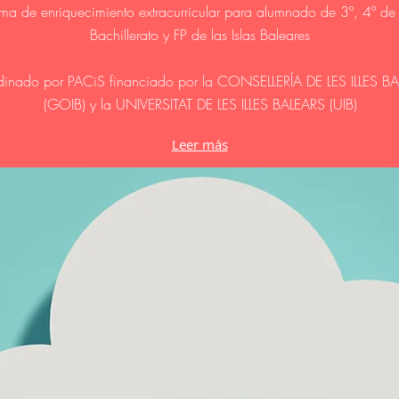
ma de enriquecimiento extracurricular para alumnado de 3º, 4º de
Bachillerato y FP de las Islas Baleares
inado por PACiS financiado por la CONSELLERÍA DE LES ILLES B
(GOIB) y la UNIVERSITAT DE LES ILLES BALEARS (UIB)
Leer más