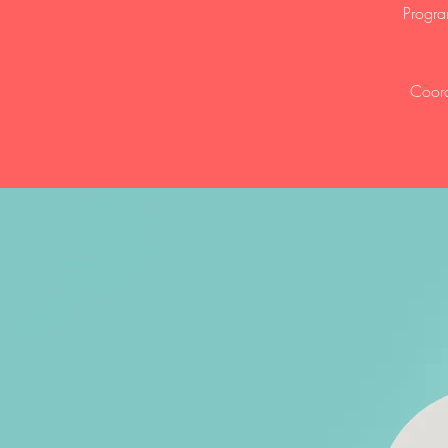
Progra
Coord