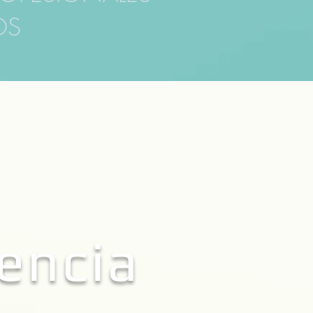
OS
gencia