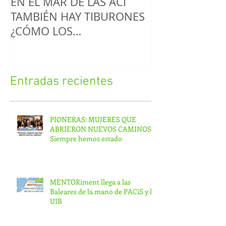
EN EL MAR DE LAS ACI
¡Cada vez es má
TAMBIÉN HAY TIBURONES
educar!
¿CÓMO LOS
IDENTIFICAMOS?
Entradas recientes
PIONERAS: MUJERES QUE
ABRIERON NUEVOS CAMINOS.
Siempre hemos estado
MENTORiment llega a las
Baleares de la mano de PACiS y la
UIB